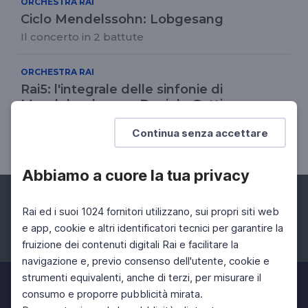
ORCHESTRA RAI
Ciclo Mendelssohn: Lobgesang
Il concerto in 2 battute
ORCHESTRA RAI
Rai5: l'integrale delle sinfonie di
Mendelssohn con Daniele Gatti
I concerti in prima visione tv il 14, 21 e 28 aprile
Continua senza accettare
alle ore 21.15
Abbiamo a cuore la tua privacy
Rai ed i suoi 1024 fornitori utilizzano, sui propri siti web
e app, cookie e altri identificatori tecnici per garantire la
fruizione dei contenuti digitali Rai e facilitare la
Facebook
Instagram
Twitter
navigazione e, previo consenso dell'utente, cookie e
strumenti equivalenti, anche di terzi, per misurare il
consumo e proporre pubblicità mirata.