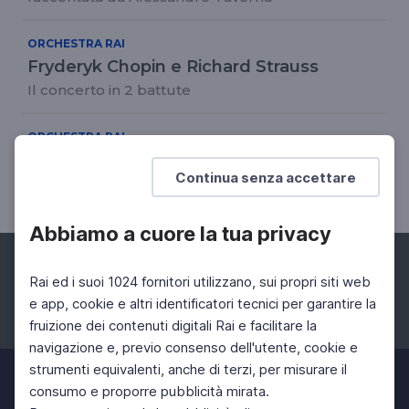
ORCHESTRA RAI
Fryderyk Chopin e Richard Strauss
Il concerto in 2 battute
ORCHESTRA RAI
Stagione 2022/2023 - concerto n. 11
Continua senza accettare
02 Feb 2023 > 03 Feb 2023
Abbiamo a cuore la tua privacy
Rai ed i suoi 1024 fornitori utilizzano, sui propri siti web
e app, cookie e altri identificatori tecnici per garantire la
fruizione dei contenuti digitali Rai e facilitare la
Facebook
Instagram
Twitter
navigazione e, previo consenso dell'utente, cookie e
strumenti equivalenti, anche di terzi, per misurare il
consumo e proporre pubblicità mirata.