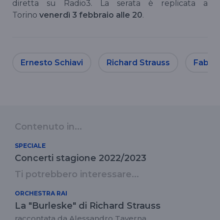
diretta su Radio3. La serata è replicata a
Torino
venerdì 3 febbraio alle 20
.
Ernesto Schiavi
Richard Strauss
Fabio 
Contenuto in...
SPECIALE
Concerti stagione 2022/2023
Ti potrebbero interessare...
ORCHESTRA RAI
La "Burleske" di Richard Strauss
raccontata da Alessandro Taverna