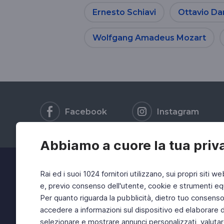
Ernesto Schiavi
Ottavio Da
Wolfgang Amadeus Mozart
Facebook
Instagram
Abbiamo a cuore la tua priv
Rai ed i suoi 1024 fornitori utilizzano, sui propri siti we
e, previo consenso dell'utente, cookie e strumenti equ
Per quanto riguarda la pubblicità, dietro tuo consenso, 
accedere a informazioni sul dispositivo ed elaborare dati
selezionare e mostrare annunci personalizzati, valutar