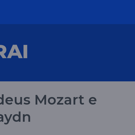
RAI
eus Mozart e
aydn