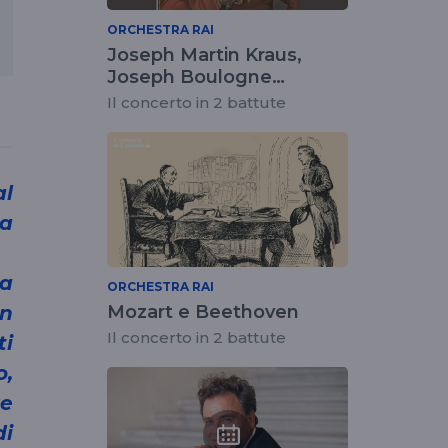
ORCHESTRA RAI
Joseph Martin Kraus,
Joseph Boulogne
Chevalier de St.Georges,
Il concerto in 2 battute
Andrea Luchesi e Franz
Joseph Haydn
la
za
ORCHESTRA RAI
un
Mozart e Beethoven
Il concerto in 2 battute
i
o,
re
i