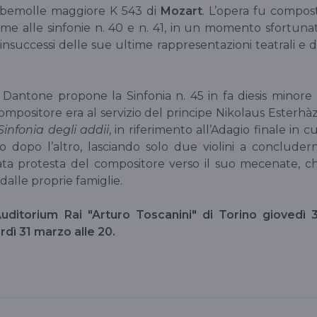
mi bemolle maggiore K 543 di
Mozart
. L’opera fu compos
ieme alle sinfonie n. 40 e n. 41, in un momento sfortuna
i insuccessi delle sue ultime rappresentazioni teatrali e d
Dantone propone la Sinfonia n. 45 in fa diesis minore 
compositore era al servizio del principe Nikolaus Esterhàz
Sinfonia degli addii
, in riferimento all’Adagio finale in cui
 dopo l’altro, lasciando solo due violini a concluder
ata protesta del compositore verso il suo mecenate, c
 dalle proprie famiglie.
uditorium Rai "Arturo Toscanini" di Torino giovedì 
rdì 31 marzo alle 20.