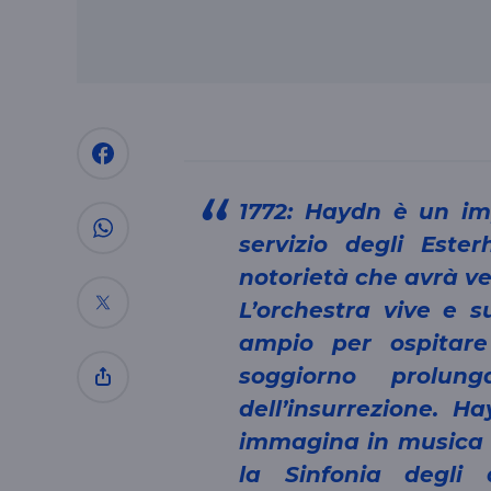
1772: Haydn è un impiegato, un modesto maestro di corte al
servizio degli Est
notorietà che avrà ve
L’orchestra vive e 
ampio per ospitare
soggiorno prolung
dell’insurrezione. 
immagina in musica 
la Sinfonia degli