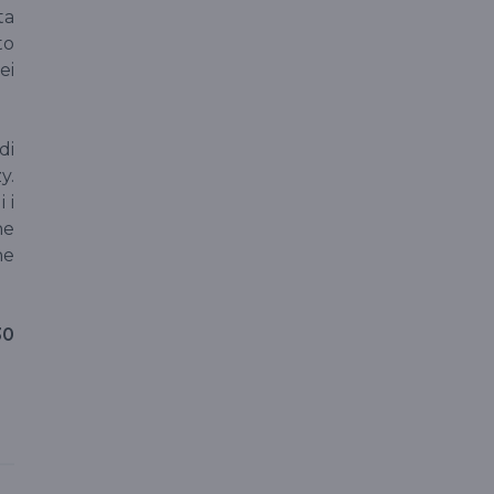
ta
to
ei
di
y.
 i
ne
he
30