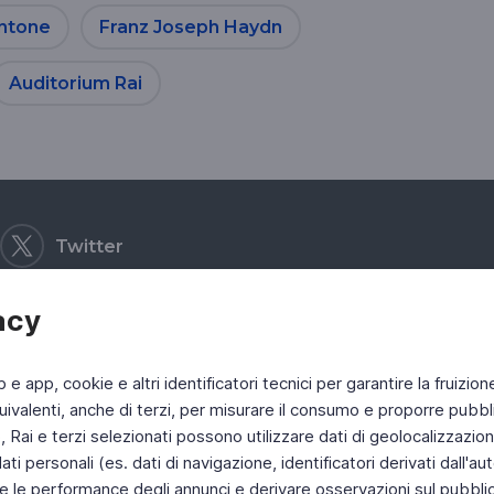
ntone
Franz Joseph Haydn
Auditorium Rai
Twitter
acy
b e app, cookie e altri identificatori tecnici per garantire la fruizion
ivalenti, anche di terzi, per misurare il consumo e proporre pubbli
Rai e terzi selezionati possono utilizzare dati di geolocalizzazione,
 personali (es. dati di navigazione, identificatori derivati dall'auten
e le performance degli annunci e derivare osservazioni sul pubblico