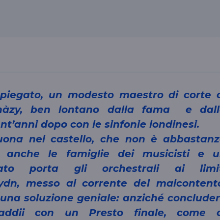
erhàzy, ben lontano dalla fama e dal
nt’anni dopo con le sinfonie londinesi.
suona nel castello, che non è abbastan
 anche le famiglie dei musicisti e 
ato porta gli orchestrali ai limit
Haydn, messo al corrente del malcontent
una soluzione geniale: anziché conclude
 addii con un Presto finale, come d