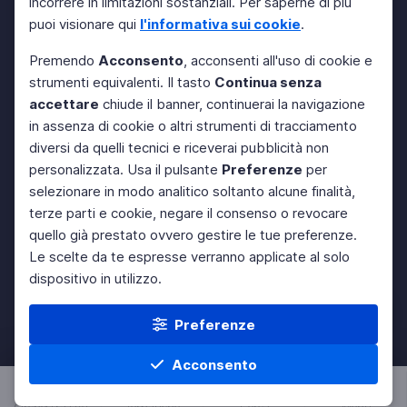
incorrere in limitazioni sostanziali. Per saperne di più
puoi visionare qui
l'informativa sui cookie
.
Premendo
Acconsento
, acconsenti all'uso di cookie e
strumenti equivalenti. Il tasto
Continua senza
accettare
chiude il banner, continuerai la navigazione
in assenza di cookie o altri strumenti di tracciamento
diversi da quelli tecnici e riceverai pubblicità non
personalizzata. Usa il pulsante
Preferenze
per
selezionare in modo analitico soltanto alcune finalità,
terze parti e cookie, negare il consenso o revocare
quello già prestato ovvero gestire le tue preferenze.
Le scelte da te espresse verranno applicate al solo
dispositivo in utilizzo.
Preferenze
Acconsento
Orchestra RAI
Tematiche
Cerca
Menu