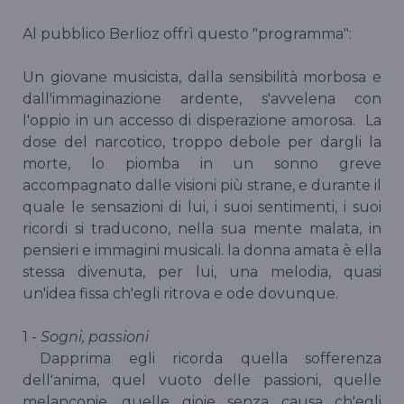
Al pubblico Berlioz offrì questo "programma":
Un giovane musicista, dalla sensibilità morbosa e
dall'immaginazione ardente, s'avvelena con
l'oppio in un accesso di disperazione amorosa. La
dose del narcotico, troppo debole per dargli la
morte, lo piomba in un sonno greve
accompagnato dalle visioni più strane, e durante il
quale le sensazioni di lui, i suoi sentimenti, i suoi
ricordi si traducono, nella sua mente malata, in
pensieri e immagini musicali. la donna amata è ella
stessa divenuta, per lui, una melodia, quasi
un'idea fissa ch'egli ritrova e ode dovunque.
1 -
Sogni, passioni
Dapprima egli ricorda quella sofferenza
dell'anima, quel vuoto delle passioni, quelle
melanconie, quelle gioie senza causa ch'egli