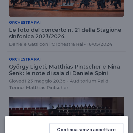
ORCHESTRA RAI
Le foto del concerto n. 21 della Stagione
sinfonica 2023/2024
Daniele Gatti con l'Orchestra Rai - 16/05/2024
ORCHESTRA RAI
György Ligeti, Matthias Pintscher e Nina
Šenk: le note di sala di Daniele Spini
Giovedì 23 maggio 20.3o - Auditorium Rai di
Torino, Matthias Pintscher
Continua senza accettare