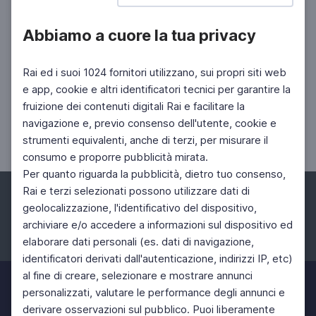
Abbiamo a cuore la tua privacy
Rai ed i suoi 1024 fornitori utilizzano, sui propri siti web
ORCHESTRA RAI
e app, cookie e altri identificatori tecnici per garantire la
Le foto del decimo concerto della
fruizione dei contenuti digitali Rai e facilitare la
stagione 2022/2023 dell'Orchestra Rai
navigazione e, previo consenso dell'utente, cookie e
Concerto del 26 gennaio 2023
strumenti equivalenti, anche di terzi, per misurare il
consumo e proporre pubblicità mirata.
Per quanto riguarda la pubblicità, dietro tuo consenso,
Rai e terzi selezionati possono utilizzare dati di
geolocalizzazione, l'identificativo del dispositivo,
archiviare e/o accedere a informazioni sul dispositivo ed
elaborare dati personali (es. dati di navigazione,
Facebook
Instagram
Twitter
identificatori derivati dall'autenticazione, indirizzi IP, etc)
al fine di creare, selezionare e mostrare annunci
personalizzati, valutare le performance degli annunci e
derivare osservazioni sul pubblico. Puoi liberamente