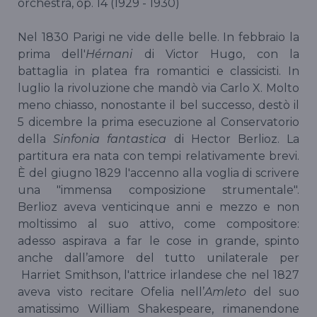
orchestra, op. 14 (1929 - 1930)
Nel 1830 Parigi ne vide delle belle. In febbraio la
prima dell'
Hérnani
di Victor Hugo, con la
battaglia in platea fra romantici e classicisti. In
luglio la rivoluzione che mandò via Carlo X. Molto
meno chiasso, nonostante il bel successo, destò il
5 dicembre la prima esecuzione al Conservatorio
della
Sinfonia fantastica
di Hector Berlioz. La
partitura era nata con tempi relativamente brevi.
È del giugno 1829 l'accenno alla voglia di scrivere
una "immensa composizione strumentale".
Berlioz aveva venticinque anni e mezzo e non
moltissimo al suo attivo, come compositore:
adesso aspirava a far le cose in grande, spinto
anche dall’amore del tutto unilaterale per
Harriet Smithson, l'attrice irlandese che nel 1827
aveva visto recitare Ofelia nell’
Amleto
del suo
amatissimo William Shakespeare, rimanendone