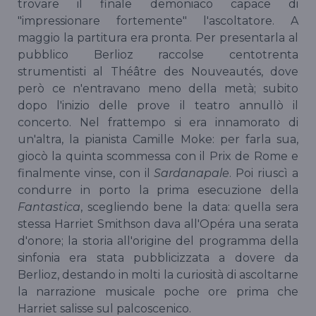
trovare il finale demoniaco capace di
"impressionare fortemente" l'ascoltatore. A
maggio la partitura era pronta. Per presentarla al
pubblico Berlioz raccolse centotrenta
strumentisti al Théâtre des Nouveautés, dove
però ce n'entravano meno della metà; subito
dopo l'inizio delle prove il teatro annullò il
concerto. Nel frattempo si era innamorato di
un'altra, la pianista Camille Moke: per farla sua,
giocò la quinta scommessa con il Prix de Rome e
finalmente vinse, con il
Sardanapale
. Poi riuscì a
condurre in porto la prima esecuzione della
Fantastica
, scegliendo bene la data: quella sera
stessa Harriet Smithson dava all'Opéra una serata
d'onore; la storia all'origine del programma della
sinfonia era stata pubblicizzata a dovere da
Berlioz, destando in molti la curiosità di ascoltarne
la narrazione musicale poche ore prima che
Harriet salisse sul palcoscenico.