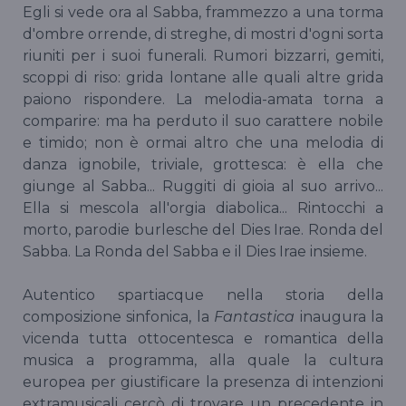
Egli si vede ora al Sabba, frammezzo a una torma
d'ombre orrende, di streghe, di mostri d'ogni sorta
riuniti per i suoi funerali. Rumori bizzarri, gemiti,
scoppi di riso: grida lontane alle quali altre grida
paiono rispondere. La melodia-amata torna a
comparire: ma ha perduto il suo carattere nobile
e timido; non è ormai altro che una melodia di
danza ignobile, triviale, grottesca: è ella che
giunge al Sabba... Ruggiti di gioia al suo arrivo...
Ella si mescola all'orgia diabolica... Rintocchi a
morto, parodie burlesche del Dies Irae. Ronda del
Sabba. La Ronda del Sabba e il Dies Irae insieme.
Autentico spartiacque nella storia della
composizione sinfonica, la
Fantastica
inaugura la
vicenda tutta ottocentesca e romantica della
musica a programma, alla quale la cultura
europea per giustificare la presenza di intenzioni
extramusicali cercò di trovare un precedente in