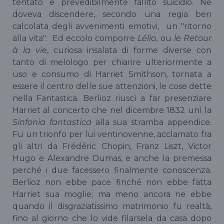
tentato e prevedibilmente fallito suicidio. Ne
doveva discendere, secondo una regia ben
calcolata degli avvenimenti emotivi, un "ritorno
alla vita". Ed eccolo comporre
Lélio
, ou
le Retour
à la vie
, curiosa insalata di forme diverse con
tanto di melologo per chiarire ulteriormente a
uso e consumo di Harriet Smithson, tornata a
essere il centro delle sue attenzioni, le cose dette
nella Fantastica. Berlioz riuscì a far presenziare
Harriet al concerto che nel dicembre 1832 unì la
Sinfonia fantastica
alla sua stramba appendice.
Fu un trionfo per lui ventinovenne, acclamato fra
gli altri da Frédéric Chopin, Franz Liszt, Victor
Hugo e Alexandre Dumas, e anche la premessa
perché i due facessero finalmente conoscenza.
Berlioz non ebbe pace finché non ebbe fatta
Harriet sua moglie; ma meno ancora ne ebbe
quando il disgraziatissimo matrimonio fu realtà,
fino al giorno che lo vide filarsela da casa dopo