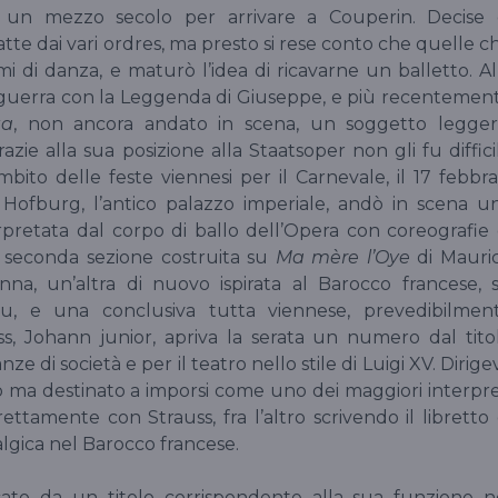
i un mezzo secolo per arrivare a Couperin. Decise 
atte dai vari ordres, ma presto si rese conto che quelle c
i di danza, e maturò l’idea di ricavarne un balletto. Al
a guerra con la Leggenda di Giuseppe, e più recentemen
ta
, non ancora andato in scena, un soggetto legger
azie alla sua posizione alla Staatsoper non gli fu diffici
mbito delle feste viennesi per il Carnevale, il 17 febbra
 Hofburg, l’antico palazzo imperiale, andò in scena u
erpretata dal corpo di ballo dell’Opera con coreografie 
 seconda sezione costruita su
Ma mère l’Oye
di Mauri
nna, un’altra di nuovo ispirata al Barocco francese, 
, e una conclusiva tutta viennese, prevedibilmen
uss, Johann junior, apriva la serata un numero dal tito
e di società e per il teatro nello stile di Luigi XV. Dirige
o ma destinato a imporsi come uno dei maggiori interpre
ttamente con Strauss, fra l’altro scrivendo il libretto 
lgica nel Barocco francese.
icato da un titolo corrispondente alla sua funzione n