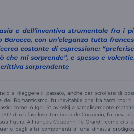
do Barocco, con un’eleganza tutta france
erca costante di espressione: “preferis
iò che mi sorprende”, e spesso e volentie
crittiva sorprendente
ò a rileggere il passato, anche per scrollarsi di dos
 del Romanticismo, fu inevitabile che fra tanti ritorni 
sici come in Igor Stravinskij o semplicemente metafisi
 1917 di un favoloso Tombeau de Couperin, fu inevitabi
sua figura. A François Couperin “le Grand”, come ci si e
nguerlo dagli altri componenti di una dinastia prodigios