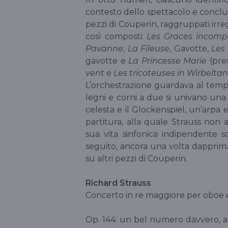
contesto dello spettacolo e conclus
pezzi di Couperin, raggruppati irr
così composti:
Les Graces incompa
Pavanne
;
La Fileuse
, Gavotte,
Les 
gavotte e
La Princesse Marie
(prem
vent
e
Les tricoteuses in Wirbeltan
L’orchestrazione guardava al tempo 
legni e corni a due si univano u
celesta e il Glockenspiel, un’arpa e
partitura, alla quale Strauss non
sua vita sinfonica indipendente 
seguito, ancora una volta dapprim
su altri pezzi di Couperin.
Richard Strauss
Concerto in re maggiore per oboe e
Op. 144: un bel numero davvero, 