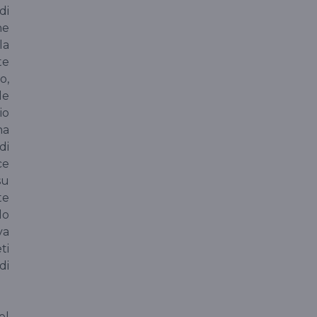
di
he
la
te
o,
le
io
na
di
ce
su
te
lo
va
ti
di
el