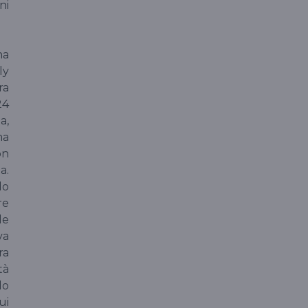
ni
na
ly
ra
24
a,
ma
on
a.
do
re
le
va
ra
tà
do
ui