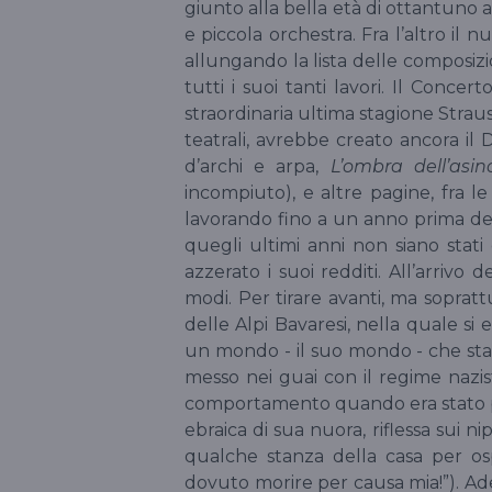
giunto alla bella età di ottantuno 
e piccola orchestra. Fra l’altro il
allungando la lista delle composizi
tutti i suoi tanti lavori. Il Conc
straordinaria ultima stagione Straus
teatrali, avrebbe creato ancora il
d’archi e arpa,
L’ombra dell’asin
incompiuto), e altre pagine, fra le
lavorando fino a un anno prima de
quegli ultimi anni non siano stat
azzerato i suoi redditi. All’arrivo de
modi. Per tirare avanti, ma soprattu
delle Alpi Bavaresi, nella quale si 
un mondo - il suo mondo - che stava
messo nei guai con il regime nazis
comportamento quando era stato pr
ebraica di sua nuora, riflessa sui ni
qualche stanza della casa per osp
dovuto morire per causa mia!”). Ades