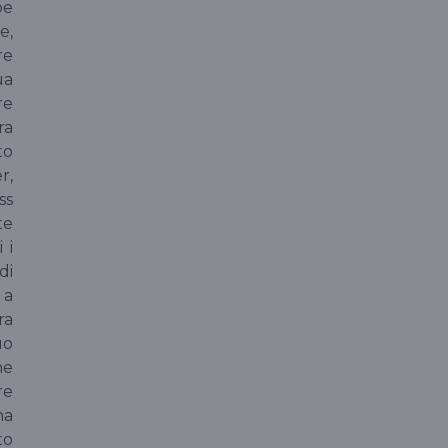
oe
e,
re
ua
re
ra
to
r,
ss
te
 i
di
 a
ra
uo
ne
re
ha
to