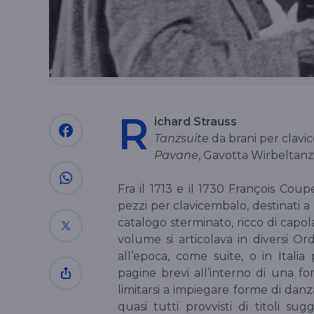
R
ichard Strauss
Tanzsuite
da brani per clav
Pavane
, Gavotta Wirbeltanz
Fra il 1713 e il 1730 François Co
pezzi per clavicembalo, destinati 
catalogo sterminato, ricco di capol
volume si articolava in diversi O
all’epoca, come suite, o in Itali
pagine brevi all’interno di una f
limitarsi a impiegare forme di dan
quasi tutti provvisti di titoli sug