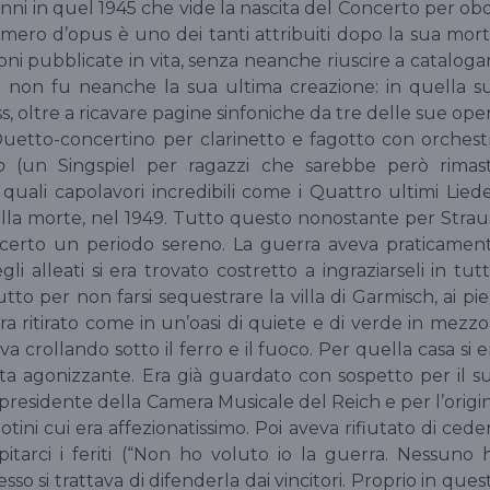
anni in quel 1945 che vide la nascita del Concerto per ob
 numero d’opus è uno dei tanti attribuiti dopo la sua mort
oni pubblicate in vita, senza neanche riuscire a cataloga
erto non fu neanche la sua ultima creazione: in quella s
s, oltre a ricavare pagine sinfoniche da tre delle sue ope
 Duetto-concertino per clarinetto e fagotto con orchest
o
(un Singspiel per ragazzi che sarebbe però rimas
 quali capolavori incredibili come i Quattro ultimi Liede
lla morte, nel 1949. Tutto questo nonostante per Strau
i certo un periodo sereno. La guerra aveva praticamen
gli alleati si era trovato costretto a ingraziarseli in tutti
tto per non farsi sequestrare la villa di Garmisch, ai pie
era ritirato come in un’oasi di quiete e di verde in mezzo
 crollando sotto il ferro e il fuoco. Per quella casa si e
ta agonizzante. Era già guardato con sospetto per il s
esidente della Camera Musicale del Reich e per l’origi
potini cui era affezionatissimo. Poi aveva rifiutato di cede
itarci i feriti (“Non ho voluto io la guerra. Nessuno 
so si trattava di difenderla dai vincitori. Proprio in ques