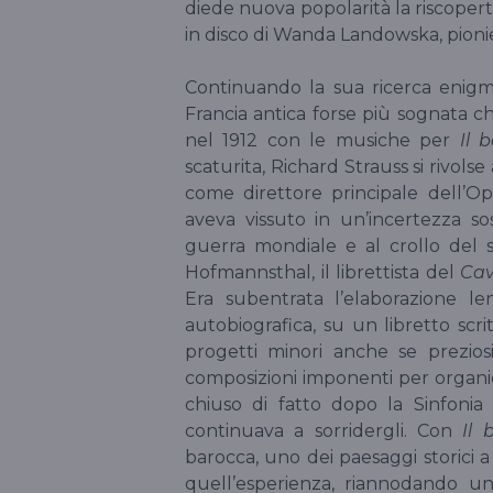
diede nuova popolarità la riscoperta
in disco di Wanda Landowska, pionie
Continuando la sua ricerca enigmat
Francia antica forse più sognata c
nel 1912 con le musiche per
Il 
scaturita, Richard Strauss si rivols
come direttore principale dell’O
aveva vissuto in un’incertezza so
guerra mondiale e al crollo del 
Hofmannsthal, il librettista del
Cav
Era subentrata l’elaborazione 
autobiografica, su un libretto scrit
progetti minori anche se preziosi
composizioni imponenti per organic
chiuso di fatto dopo la Sinfonia 
continuava a sorridergli. Con
Il 
barocca, uno dei paesaggi storici 
quell’esperienza, riannodando un