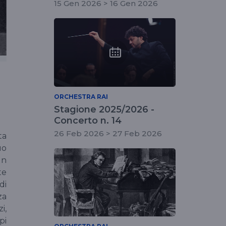
15 Gen 2026 > 16 Gen 2026
ORCHESTRA RAI
Stagione 2025/2026 -
Concerto n. 14
26 Feb 2026 > 27 Feb 2026
ta
uo
un
te
di
za
i,
pi