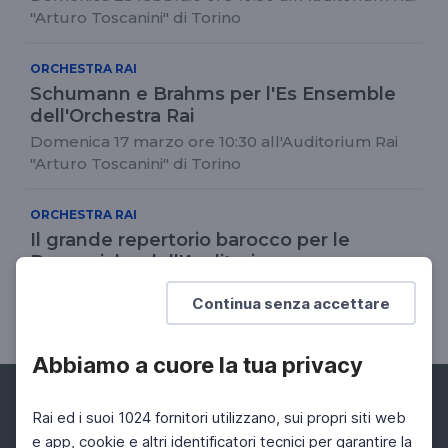
"Arturo Toscanini" di Torino
ORCHESTRA RAI
Schumann e Brahms per l'Es Ensemble
dell'Orchestra Rai
Domenica 17 marzo ore 10:30 all'Auditorium Rai
"Arturo Toscanini" di Torino
ORCHESTRA RAI
Il grande repertorio barocco per le
Domeniche dell'Auditorium
Domenica 14 aprile ore 10:30 all'Auditorium Rai di
Continua senza accettare
Torino con la "Mole Armonica" dell'OSN
Abbiamo a cuore la tua privacy
Rai ed i suoi 1024 fornitori utilizzano, sui propri siti web
e app, cookie e altri identificatori tecnici per garantire la