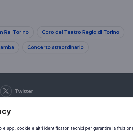
m Rai Torino
Coro del Teatro Regio di Torino
Gamba
Concerto straordinario
Twitter
acy
b e app, cookie e altri identificatori tecnici per garantire la fruizion