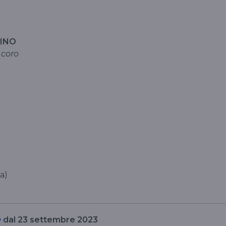
RINO
 coro
ia)
e
dal 23 settembre 2023