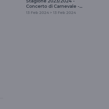
Stagione 2023/2024 -
Concerto di Carnevale -
fuori abbonamento
13 Feb 2024 > 13 Feb 2024