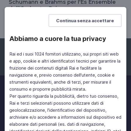
Schumann e Brahms per l'Es Ensemble
dell'Orchestra Rai
Domenica 17 marzo ore 10:30 all'Auditorium Rai
Continua senza accettare
"Arturo Toscanini" di Torino
Abbiamo a cuore la tua privacy
Rai ed i suoi 1024 fornitori utilizzano, sui propri siti web
e app, cookie e altri identificatori tecnici per garantire la
fruizione dei contenuti digitali Rai e facilitare la
Facebook
Instagram
Twitter
navigazione e, previo consenso dell'utente, cookie e
strumenti equivalenti, anche di terzi, per misurare il
consumo e proporre pubblicità mirata.
Per quanto riguarda la pubblicità, dietro tuo consenso,
Rai e terzi selezionati possono utilizzare dati di
geolocalizzazione, l'identificativo del dispositivo,
archiviare e/o accedere a informazioni sul dispositivo ed
elaborare dati personali (es. dati di navigazione,