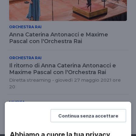
ORCHESTRA RAI
Anna Caterina Antonacci e Maxime
Pascal con l'Orchestra Rai
ORCHESTRA RAI
Il ritorno di Anna Caterina Antonacci e
Maxime Pascal con l'Orchestra Rai
Diretta streaming - giovedì 27 maggio 2021 ore
20
MUSICA
Gli slanci utopici di Claude Debussy
Continua senza accettare
Intervista a Enzo Restagno
Abbiamo a cuore la tua privacy