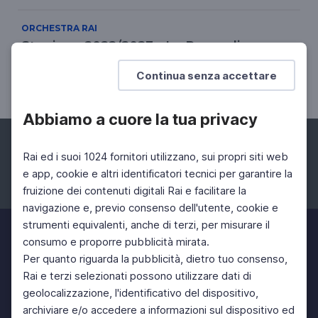
ORCHESTRA RAI
Stagione 2022/2023 - La Roma di
Respighi - concerto fuori abbonamento
Continua senza accettare
23 Nov 2022 > 23 Nov 2022
Abbiamo a cuore la tua privacy
Rai ed i suoi 1024 fornitori utilizzano, sui propri siti web
e app, cookie e altri identificatori tecnici per garantire la
fruizione dei contenuti digitali Rai e facilitare la
Facebook
Instagram
Twitter
navigazione e, previo consenso dell'utente, cookie e
strumenti equivalenti, anche di terzi, per misurare il
consumo e proporre pubblicità mirata.
Per quanto riguarda la pubblicità, dietro tuo consenso,
Rai e terzi selezionati possono utilizzare dati di
geolocalizzazione, l'identificativo del dispositivo,
archiviare e/o accedere a informazioni sul dispositivo ed