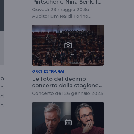
Pintscher e Nina Šenk: le
note di sala di Daniele
Giovedì 23 maggio 20.3o -
Spini
Auditorium Rai di Torino,
Matthias Pintscher
ORCHESTRA RAI
ca
Le foto del decimo
concerto della stagione
In
2022/2023 dell'Orchestra
Concerto del 26 gennaio 2023
ed
Rai
la