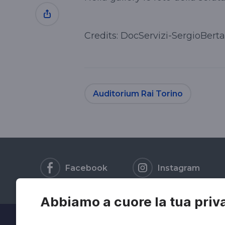
Credits: DocServizi-SergioBert
Auditorium Rai Torino
Facebook
Instagram
Abbiamo a cuore la tua priv