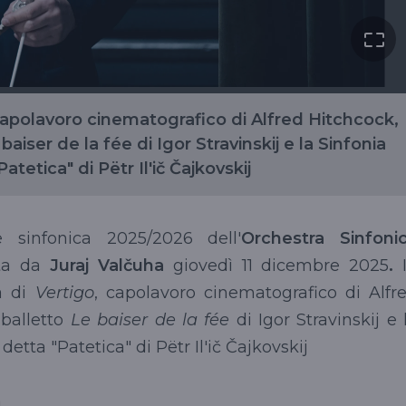
capolavoro cinematografico di Alfred Hitchcock,
baiser de la fée di Igor Stravinskij e la Sinfonia
atetica" di Pëtr Il'ič Čajkovskij
e sinfonica 2025/2026 dell'
Orchestra Sinfoni
ta da
Juraj Valčuha
giovedì 11 dicembre 2025
.
a di
Vertigo
, capolavoro cinematografico di Alfr
 balletto
Le baiser de la fée
di Igor Stravinskij e 
 detta "Patetica" di Pëtr Il'ič Čajkovskij
a