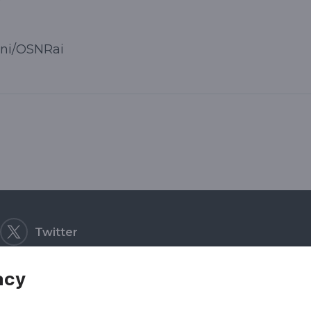
ani/OSNRai
Twitter
acy