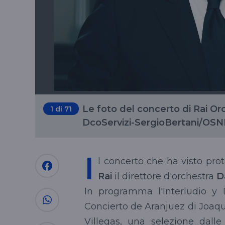
Le foto del concerto di Rai Or
1
di 71
DcoServizi-SergioBertani/OSN
I
l concerto che ha visto prot
Rai
il direttore d'orchestra
D
In programma l'Interludio 
Concierto de Aranjuez di Joaquí
Villegas, una selezione dall