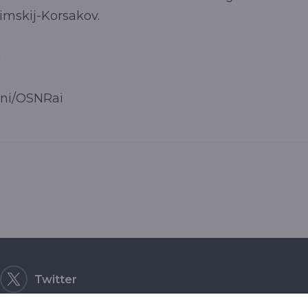
Rimskij-Korsakov.
a
ani/OSNRai
Twitter