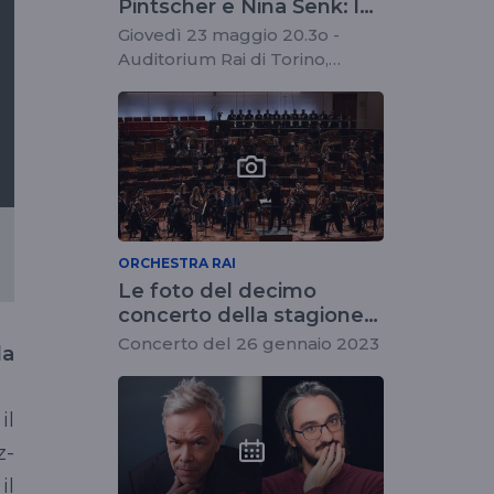
Pintscher e Nina Šenk: le
note di sala di Daniele
Giovedì 23 maggio 20.3o -
Spini
Auditorium Rai di Torino,
Matthias Pintscher
ORCHESTRA RAI
Le foto del decimo
concerto della stagione
2022/2023 dell'Orchestra
Concerto del 26 gennaio 2023
la
Rai
il
z-
il