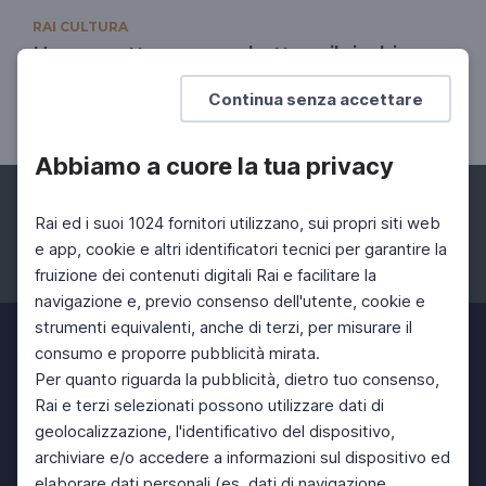
RAI CULTURA
Un progetto per combattere il rischio
idrico in Nord Africa
Continua senza accettare
Mad4Water
Abbiamo a cuore la tua privacy
Rai ed i suoi 1024 fornitori utilizzano, sui propri siti web
e app, cookie e altri identificatori tecnici per garantire la
fruizione dei contenuti digitali Rai e facilitare la
Facebook
Instagram
Twitter
navigazione e, previo consenso dell'utente, cookie e
strumenti equivalenti, anche di terzi, per misurare il
consumo e proporre pubblicità mirata.
Per quanto riguarda la pubblicità, dietro tuo consenso,
Rai e terzi selezionati possono utilizzare dati di
geolocalizzazione, l'identificativo del dispositivo,
archiviare e/o accedere a informazioni sul dispositivo ed
elaborare dati personali (es. dati di navigazione,