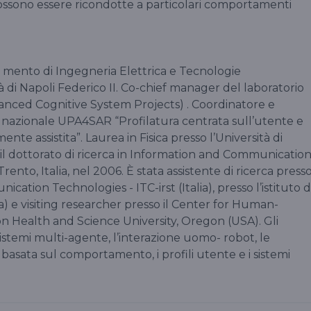
ssono essere ricondotte a particolari comportamenti
i- mento di Ingegneria Elettrica e Tecnologie
à di Napoli Federico II. Co-chief manager del laboratorio
anced Cognitive System Projects) . Coordinatore e
o nazionale UPA4SAR “Profilatura centrata sull’utente e
te assistita”. Laurea in Fisica presso l’Università di
, e il dottorato di ricerca in Information and Communicatio
rento, Italia, nel 2006. È stata assistente di ricerca press
cation Technologies - ITC-irst (Italia), presso l’istituto d
ia) e visiting researcher presso il Center for Human-
Health and Science University, Oregon (USA). Gli
sistemi multi-agente, l’interazione uomo- robot, le
 basata sul comportamento, i profili utente e i sistemi