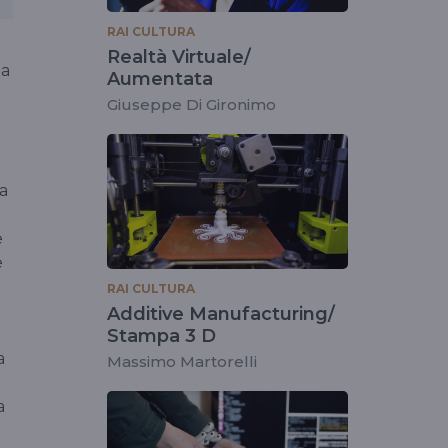
RAI CULTURA
Realtà Virtuale/
 a
Aumentata
Giuseppe Di Gironimo
a
e
e
RAI CULTURA
Additive Manufacturing/
Stampa 3 D
a
Massimo Martorelli
a