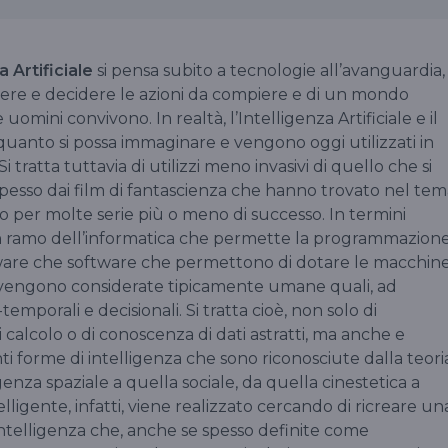
a Artificiale
si pensa subito a tecnologie all’avanguardia,
ere e decidere le azioni da compiere e di un mondo
uomini convivono. In realtà, l’Intelligenza Artificiale e il
i quanto si possa immaginare e vengono oggi utilizzati in
Si tratta tuttavia di utilizzi meno invasivi di quello che si
pesso dai film di fantascienza che hanno trovato nel tem
to per molte serie più o meno di successo. In termini
è un ramo dell’informatica che permette la programmazion
dware che software che permettono di dotare le macchin
e vengono considerate tipicamente umane quali, ad
temporali e decisionali. Si tratta cioè, non solo di
i calcolo o di conoscenza di dati astratti, ma anche e
ti forme di intelligenza che sono riconosciute dalla teori
genza spaziale a quella sociale, da quella cinestetica a
lligente, infatti, viene realizzato cercando di ricreare un
 intelligenza che, anche se spesso definite come