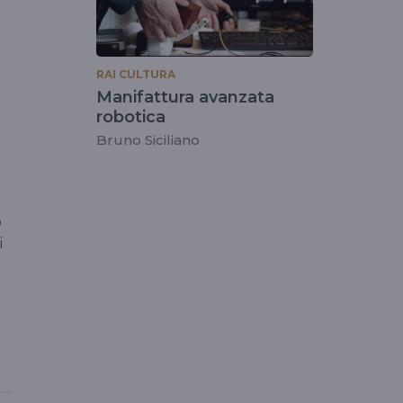
RAI CULTURA
Manifattura avanzata
robotica
Bruno Siciliano
n
o
i