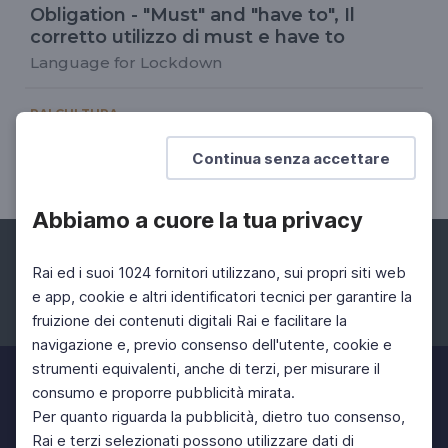
Obligation - "Must" and "have to", Il
corretto utilizzo di must e have to
Language for Lockdown
RAI CULTURA
La missione di Dante
Continua senza accettare
La missione del buon governo
Abbiamo a cuore la tua privacy
Rai ed i suoi 1024 fornitori utilizzano, sui propri siti web
e app, cookie e altri identificatori tecnici per garantire la
fruizione dei contenuti digitali Rai e facilitare la
Facebook
Instagram
Twitter
navigazione e, previo consenso dell'utente, cookie e
strumenti equivalenti, anche di terzi, per misurare il
consumo e proporre pubblicità mirata.
Per quanto riguarda la pubblicità, dietro tuo consenso,
Rai e terzi selezionati possono utilizzare dati di