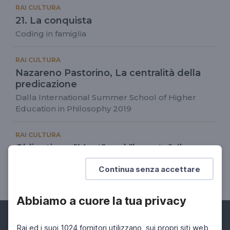
RAI CULTURA
21. La conquista
Coding in famiglia
RAI CULTURA
Nazareno Pastorino, La centralità della
predicazione
Dalla International Summer School of Higher
Education in Philosophy 2019
RAI CULTURA
Obligation - "Must" and "have to", Il
corretto utilizzo di must e have to
Continua senza accettare
Language for Lockdown
Abbiamo a cuore la tua privacy
Rai ed i suoi 1024 fornitori utilizzano, sui propri siti web