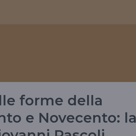
lle forme della
ento e Novecento: l
iovanni Pascoli