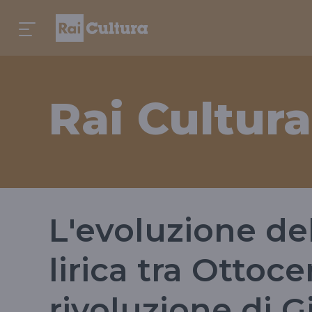
Rai Cultura
L'evoluzione de
lirica tra Ottoc
rivoluzione di G