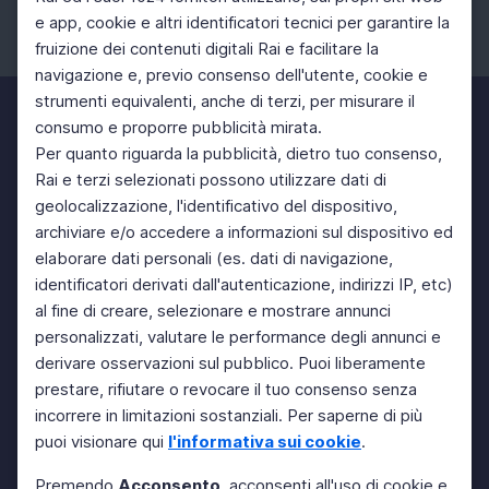
e app, cookie e altri identificatori tecnici per garantire la
fruizione dei contenuti digitali Rai e facilitare la
Facebook
Instagram
Twitter
navigazione e, previo consenso dell'utente, cookie e
strumenti equivalenti, anche di terzi, per misurare il
consumo e proporre pubblicità mirata.
Per quanto riguarda la pubblicità, dietro tuo consenso,
Rai e terzi selezionati possono utilizzare dati di
geolocalizzazione, l'identificativo del dispositivo,
archiviare e/o accedere a informazioni sul dispositivo ed
elaborare dati personali (es. dati di navigazione,
identificatori derivati dall'autenticazione, indirizzi IP, etc)
al fine di creare, selezionare e mostrare annunci
personalizzati, valutare le performance degli annunci e
derivare osservazioni sul pubblico. Puoi liberamente
prestare, rifiutare o revocare il tuo consenso senza
incorrere in limitazioni sostanziali. Per saperne di più
puoi visionare qui
l'informativa sui cookie
.
Premendo
Acconsento
, acconsenti all'uso di cookie e