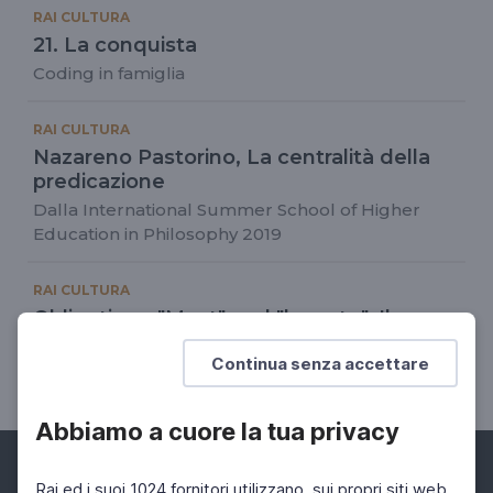
RAI CULTURA
21. La conquista
Coding in famiglia
RAI CULTURA
Nazareno Pastorino, La centralità della
predicazione
Dalla International Summer School of Higher
Education in Philosophy 2019
RAI CULTURA
Obligation - "Must" and "have to", Il
corretto utilizzo di must e have to
Continua senza accettare
Language for Lockdown
Abbiamo a cuore la tua privacy
Rai ed i suoi 1024 fornitori utilizzano, sui propri siti web