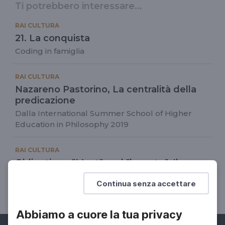
Ti potrebbero interessare...
RAI CULTURA
21. La conquista
Coding in famiglia
RAI CULTURA
Nazareno Pastorino, La centralità della
predicazione
Dalla International Summer School of Higher
Education in Philosophy 2019
RAI CULTURA
Obligation - "Must" and "have to", Il
corretto utilizzo di must e have to
Continua senza accettare
Language for Lockdown
Abbiamo a cuore la tua privacy