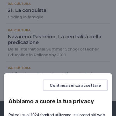
RAI CULTURA
21. La conquista
Coding in famiglia
RAI CULTURA
Nazareno Pastorino, La centralità della
predicazione
Dalla International Summer School of Higher
Education in Philosophy 2019
RAI CULTURA
Obligation - "Must" and "have to", Il
corretto utilizzo di must e have to
Continua senza accettare
Language for Lockdown
Abbiamo a cuore la tua privacy
Rai ed i suoi 1024 fornitori utilizzano, sui propri siti web