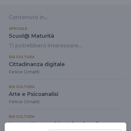
Contenuto in...
SPECIALE
Scuol@ Maturità
Ti potrebbero interessare...
RAI CULTURA
Cittadinanza digitale
Felice Cimatti
RAI CULTURA
Arte e Psicoanalisi
Felice Cimatti
RAI CULTURA
La questione ambientale e lo sviluppo
sostenibile