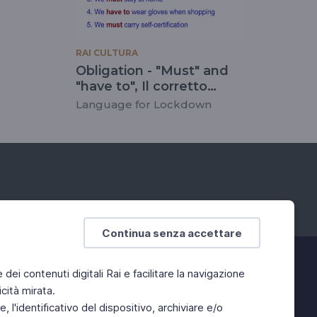
RAI CULTURA
Obligation - "Must" and
"have to", Il corretto
utilizzo di must e have to
Language for Lockdown
Continua senza accettare
e dei contenuti digitali Rai e facilitare la navigazione
cità mirata.
 l'identificativo del dispositivo, archiviare e/o