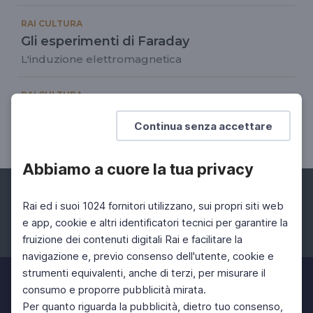
RAI CULTURA
Gli esperimenti di Faraday
L'induzione elettromagnetica
RAI CULTURA
Bécquer: rima IV
Continua senza accettare
El amor, ayer y ahora
Abbiamo a cuore la tua privacy
Rai ed i suoi 1024 fornitori utilizzano, sui propri siti web
e app, cookie e altri identificatori tecnici per garantire la
fruizione dei contenuti digitali Rai e facilitare la
Facebook
Instagram
Twitter
navigazione e, previo consenso dell'utente, cookie e
strumenti equivalenti, anche di terzi, per misurare il
consumo e proporre pubblicità mirata.
Per quanto riguarda la pubblicità, dietro tuo consenso,