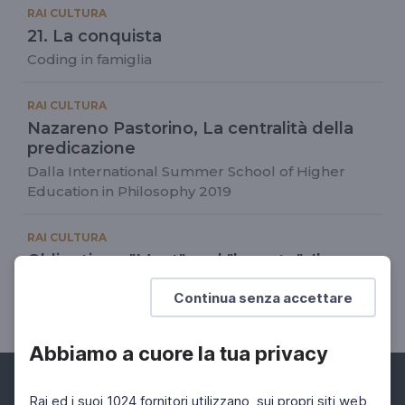
RAI CULTURA
21. La conquista
Coding in famiglia
RAI CULTURA
Nazareno Pastorino, La centralità della
predicazione
Dalla International Summer School of Higher
Education in Philosophy 2019
RAI CULTURA
Obligation - "Must" and "have to", Il
corretto utilizzo di must e have to
Continua senza accettare
Language for Lockdown
Abbiamo a cuore la tua privacy
Rai ed i suoi 1024 fornitori utilizzano, sui propri siti web