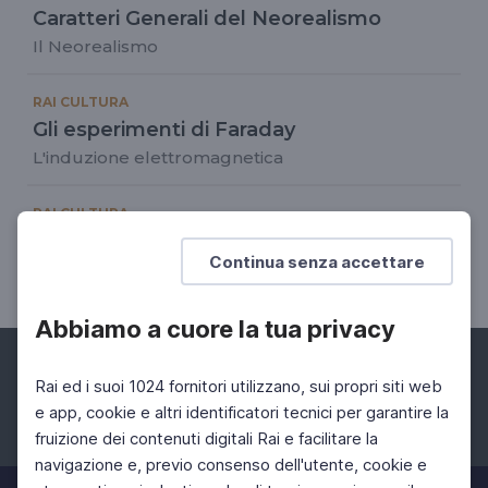
Caratteri Generali del Neorealismo
Il Neorealismo
RAI CULTURA
Gli esperimenti di Faraday
L'induzione elettromagnetica
RAI CULTURA
Bécquer: rima IV
Continua senza accettare
El amor, ayer y ahora
Abbiamo a cuore la tua privacy
Rai ed i suoi 1024 fornitori utilizzano, sui propri siti web
e app, cookie e altri identificatori tecnici per garantire la
fruizione dei contenuti digitali Rai e facilitare la
Facebook
Instagram
Twitter
navigazione e, previo consenso dell'utente, cookie e