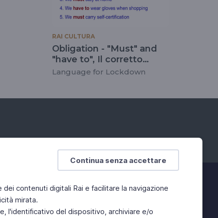
RAI CULTURA
Obligation - "Must" and
"have to", Il corretto
utilizzo di must e have to
Language for Lockdown
Continua senza accettare
e dei contenuti digitali Rai e facilitare la navigazione
cità mirata.
 l'identificativo del dispositivo, archiviare e/o