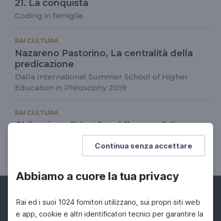
21. La conquista
Coding in famiglia
RAI CULTURA
Nazareno Pastorino, La centralità della
predicazione
Dalla International Summer School of Higher
Education in Philosophy 2019
RAI CULTURA
Obligation - "Must" and "have to", Il
corretto utilizzo di must e have to
Continua senza accettare
Language for Lockdown
Abbiamo a cuore la tua privacy
Rai ed i suoi 1024 fornitori utilizzano, sui propri siti web
e app, cookie e altri identificatori tecnici per garantire la