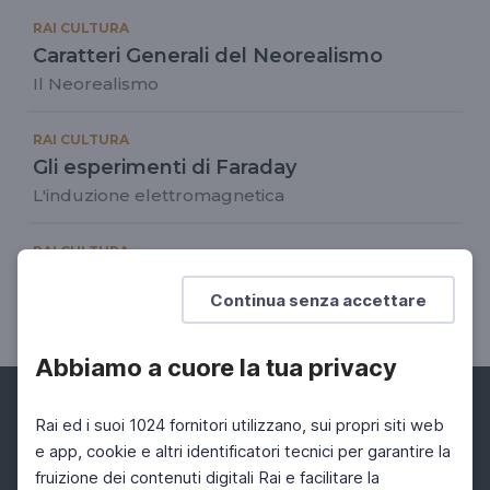
RAI CULTURA
Caratteri Generali del Neorealismo
Il Neorealismo
RAI CULTURA
Gli esperimenti di Faraday
L'induzione elettromagnetica
RAI CULTURA
Bécquer: rima IV
Continua senza accettare
El amor, ayer y ahora
Abbiamo a cuore la tua privacy
Rai ed i suoi 1024 fornitori utilizzano, sui propri siti web
e app, cookie e altri identificatori tecnici per garantire la
fruizione dei contenuti digitali Rai e facilitare la
Facebook
Instagram
Twitter