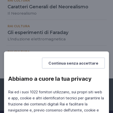
RAI CULTURA
Caratteri Generali del Neorealismo
Il Neorealismo
RAI CULTURA
Gli esperimenti di Faraday
L'induzione elettromagnetica
RAI CULTURA
Bécquer: rima IV
Continua senza accettare
El amor, ayer y ahora
Abbiamo a cuore la tua privacy
Rai ed i suoi 1022 fornitori utilizzano, sui propri siti web
e app, cookie e altri identificatori tecnici per garantire la
fruizione dei contenuti digitali Rai e facilitare la
Facebook
Instagram
Twitter
navigazione e, previo consenso dell'utente, cookie e