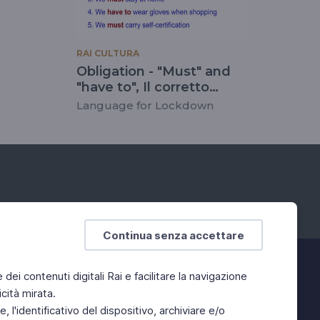
RAI CULTURA
Obligation - "Must" and
"have to", Il corretto
utilizzo di must e have to
Language for Lockdown
Continua senza accettare
e dei contenuti digitali Rai e facilitare la navigazione
cità mirata.
 l'identificativo del dispositivo, archiviare e/o