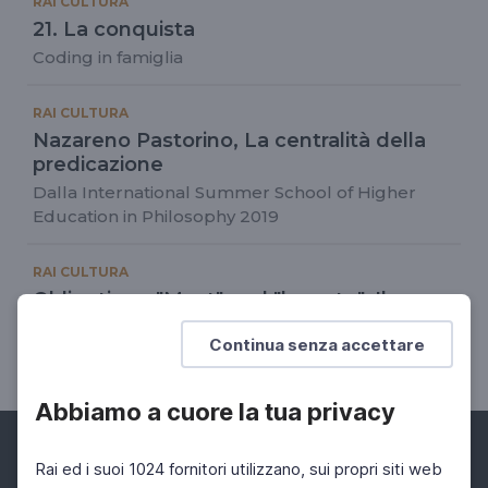
RAI CULTURA
21. La conquista
Coding in famiglia
RAI CULTURA
Nazareno Pastorino, La centralità della
predicazione
Dalla International Summer School of Higher
Education in Philosophy 2019
RAI CULTURA
Obligation - "Must" and "have to", Il
corretto utilizzo di must e have to
Continua senza accettare
Language for Lockdown
Abbiamo a cuore la tua privacy
Rai ed i suoi 1024 fornitori utilizzano, sui propri siti web