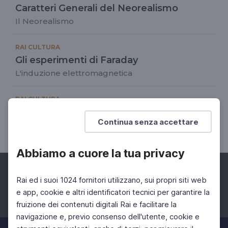
Caratteri Generali del Neorealismo
Il Neorealismo
RAI CULTURA
Gli esperimenti di Faraday
L'induzione elettromagnetica
RAI CULTURA
Bécquer: rima IV
Continua senza accettare
El amor, ayer y ahora
Abbiamo a cuore la tua privacy
Rai ed i suoi 1024 fornitori utilizzano, sui propri siti web
e app, cookie e altri identificatori tecnici per garantire la
fruizione dei contenuti digitali Rai e facilitare la
Facebook
Instagram
Twitter
navigazione e, previo consenso dell'utente, cookie e