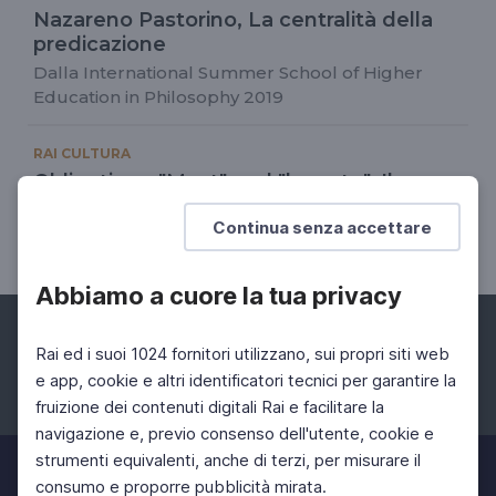
Nazareno Pastorino, La centralità della
predicazione
Dalla International Summer School of Higher
Education in Philosophy 2019
RAI CULTURA
Obligation - "Must" and "have to", Il
corretto utilizzo di must e have to
Continua senza accettare
Language for Lockdown
Abbiamo a cuore la tua privacy
Rai ed i suoi 1024 fornitori utilizzano, sui propri siti web
e app, cookie e altri identificatori tecnici per garantire la
fruizione dei contenuti digitali Rai e facilitare la
Facebook
Instagram
Twitter
navigazione e, previo consenso dell'utente, cookie e
strumenti equivalenti, anche di terzi, per misurare il
consumo e proporre pubblicità mirata.