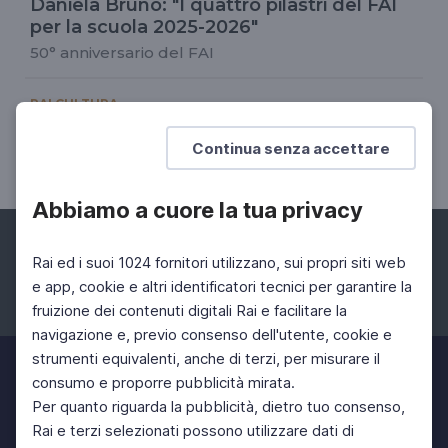
Daniela Bruno: "I quattro pilastri del FAI
per la scuola 2025-2026"
50° anniversario del FAI
RAI CULTURA
Appuntamento in Giardino
Continua senza accettare
06 Giu 2026 > 07 Giu 2026
Abbiamo a cuore la tua privacy
Rai ed i suoi 1024 fornitori utilizzano, sui propri siti web
e app, cookie e altri identificatori tecnici per garantire la
fruizione dei contenuti digitali Rai e facilitare la
Facebook
Instagram
Twitter
navigazione e, previo consenso dell'utente, cookie e
strumenti equivalenti, anche di terzi, per misurare il
consumo e proporre pubblicità mirata.
Per quanto riguarda la pubblicità, dietro tuo consenso,
Rai e terzi selezionati possono utilizzare dati di