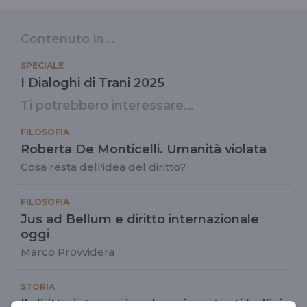
Contenuto in...
SPECIALE
I Dialoghi di Trani 2025
Ti potrebbero interessare...
FILOSOFIA
Roberta De Monticelli. Umanità violata
Cosa resta dell'idea del diritto?
FILOSOFIA
Jus ad Bellum e diritto internazionale
oggi
Marco Provvidera
STORIA
Il diritto internazionale nei contesti bellici