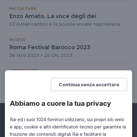
RAI CULTURA
Enzo Amato. La voce degli dei
Gli evirati cantori e la Scuola vocale napoletana
MUSICA
Roma Festival Barocco 2023
26 Nov 2023 > 20 Dic 2023
LETTERATURA
Alberto Riva, Il maestro e l'infanta
Continua senza accettare
Come nacquero le sonate di Domenico Scarlatti
Abbiamo a cuore la tua privacy
Rai ed i suoi 1024 fornitori utilizzano, sui propri siti web
e app, cookie e altri identificatori tecnici per garantire la
fruizione dei contenuti digitali Rai e facilitare la
Facebook
Instagram
Twitter