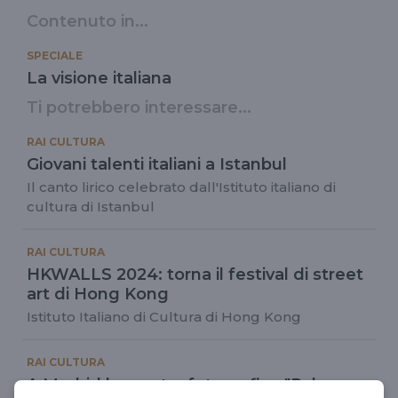
Contenuto in...
SPECIALE
La visione italiana
Ti potrebbero interessare...
RAI CULTURA
Giovani talenti italiani a Istanbul
Il canto lirico celebrato dall'Istituto italiano di
cultura di Istanbul
RAI CULTURA
HKWALLS 2024: torna il festival di street
art di Hong Kong
Istituto Italiano di Cultura di Hong Kong
RAI CULTURA
A Madrid la mostra fotografica "Palermo