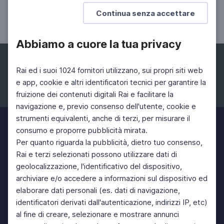
mon amour"
Continua senza accettare
A cura dell'Istituto Italiano di Cultura di Madrid
Abbiamo a cuore la tua privacy
Rai ed i suoi 1024 fornitori utilizzano, sui propri siti web
e app, cookie e altri identificatori tecnici per garantire la
fruizione dei contenuti digitali Rai e facilitare la
Facebook
Instagram
Twitter
navigazione e, previo consenso dell'utente, cookie e
strumenti equivalenti, anche di terzi, per misurare il
consumo e proporre pubblicità mirata.
Per quanto riguarda la pubblicità, dietro tuo consenso,
Rai e terzi selezionati possono utilizzare dati di
geolocalizzazione, l'identificativo del dispositivo,
archiviare e/o accedere a informazioni sul dispositivo ed
elaborare dati personali (es. dati di navigazione,
identificatori derivati dall'autenticazione, indirizzi IP, etc)
al fine di creare, selezionare e mostrare annunci