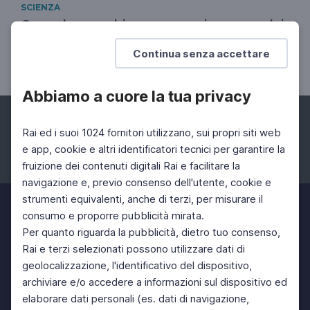
SCIENZA
Come le macchine possono imparare dai
bambini
Continua senza accettare
Minoru Asada
Abbiamo a cuore la tua privacy
Rai ed i suoi 1024 fornitori utilizzano, sui propri siti web
e app, cookie e altri identificatori tecnici per garantire la
fruizione dei contenuti digitali Rai e facilitare la
Facebook
Instagram
Twitter
navigazione e, previo consenso dell'utente, cookie e
strumenti equivalenti, anche di terzi, per misurare il
consumo e proporre pubblicità mirata.
Per quanto riguarda la pubblicità, dietro tuo consenso,
Rai e terzi selezionati possono utilizzare dati di
geolocalizzazione, l'identificativo del dispositivo,
archiviare e/o accedere a informazioni sul dispositivo ed
elaborare dati personali (es. dati di navigazione,