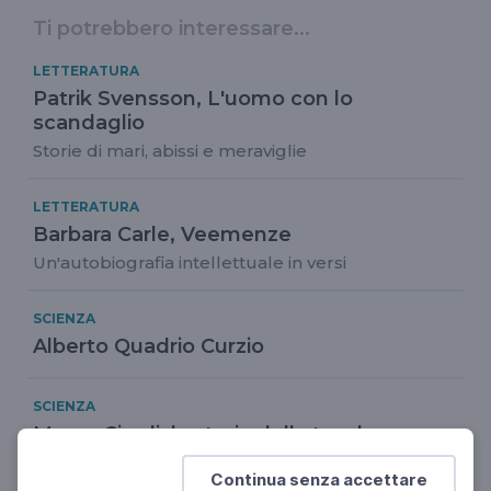
Ti potrebbero interessare...
LETTERATURA
Patrik Svensson, L'uomo con lo
scandaglio
Storie di mari, abissi e meraviglie
LETTERATURA
Barbara Carle, Veemenze
Un'autobiografia intellettuale in versi
SCIENZA
Alberto Quadrio Curzio
SCIENZA
Marco Ciardi: la storia della tavola
periodica
Continua senza accettare
Dal Festival della Scienza 2019