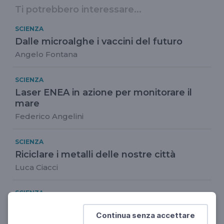
Ti potrebbero interessare...
SCIENZA
Dalle microalghe i vaccini del futuro
Angelo Fontana
SCIENZA
Laser ENEA in azione per monitorare il
mare
Federico Angelini
SCIENZA
Riciclare i metalli delle nostre città
Luca Ciacci
SCIENZA
Safeschool 4.0
Continua senza accettare
Nicolandrea Calabrese