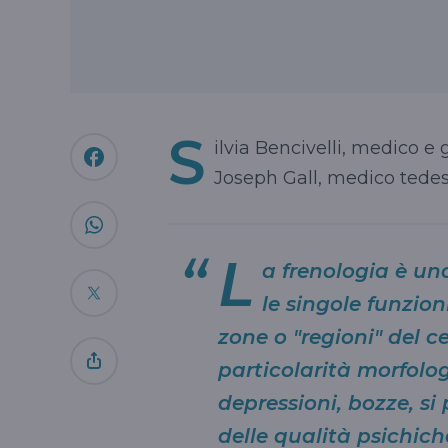
S
ilvia Bencivelli, medico e g
Joseph Gall, medico tedesc
L
a frenologia è un
le singole funzio
zone o "regioni" del c
particolarità morfolo
depressioni, bozze, s
delle qualità psichich