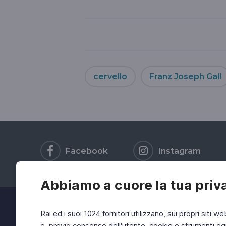
cervello
Franz Joseph Gall
Facebook
Instagram
Abbiamo a cuore la tua priv
Rai ed i suoi 1024 fornitori utilizzano, sui propri siti we
e, previo consenso dell'utente, cookie e strumenti equ