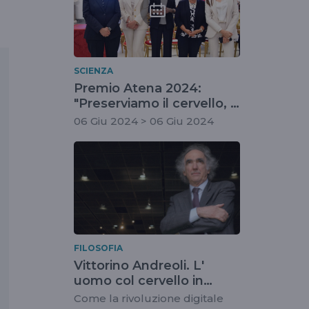
SCIENZA
Premio Atena 2024:
"Preserviamo il cervello, il
nostro organo più
06 Giu 2024 > 06 Giu 2024
importante. Coscienza,
ricordi, emozioni"
FILOSOFIA
Vittorino Andreoli. L'
uomo col cervello in
tasca
Come la rivoluzione digitale