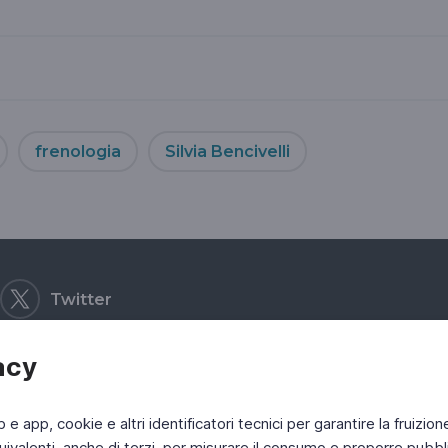
frenologia
Silvia Bencivelli
Twitter
acy
b e app, cookie e altri identificatori tecnici per garantire la fruizion
ivalenti, anche di terzi, per misurare il consumo e proporre pubbli