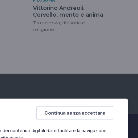
FILOSOFIA
Vittorino Andreoli.
Cervello, mente e anima
Tra scienza, filosofia e
religione
Continua senza accettare
e dei contenuti digitali Rai e facilitare la navigazione
cità mirata.