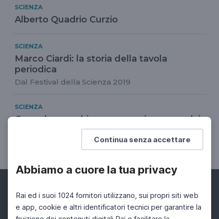
SCIENZA
Alberto Quadrio Curzio
SCIENZA
Marco Ciardi: la storia della tavola
periodica
Dal Festival della Scienza 2019
SCIENZA
Come le macchine possono imparare dai
bambini
Continua senza accettare
Minoru Asada
Abbiamo a cuore la tua privacy
Rai ed i suoi 1024 fornitori utilizzano, sui propri siti web
e app, cookie e altri identificatori tecnici per garantire la
fruizione dei contenuti digitali Rai e facilitare la
Facebook
Instagram
Twitter