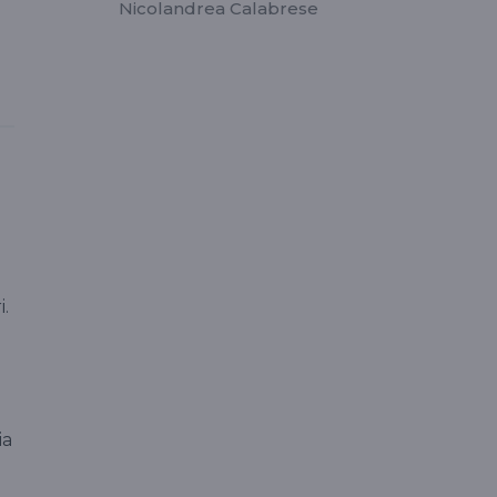
Nicolandrea Calabrese
i.
ia