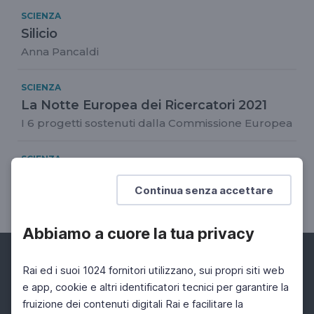
SCIENZA
Silicio
Anna Pancaldi
SCIENZA
La Notte Europea dei Ricercatori 2021
I 6 progetti sostenuti dalla Commissione Europea
SCIENZA
Giovanni Caprara: un villaggio sulla luna
Continua senza accettare
Dal Festival della scienza di Genova 2019
Abbiamo a cuore la tua privacy
Rai ed i suoi 1024 fornitori utilizzano, sui propri siti web
e app, cookie e altri identificatori tecnici per garantire la
fruizione dei contenuti digitali Rai e facilitare la
Facebook
Instagram
Twitter