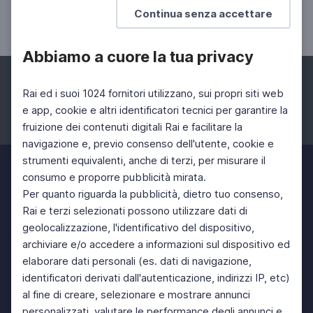
Continua senza accettare
Nicolandrea Calabrese
Abbiamo a cuore la tua privacy
Rai ed i suoi 1024 fornitori utilizzano, sui propri siti web
e app, cookie e altri identificatori tecnici per garantire la
fruizione dei contenuti digitali Rai e facilitare la
Facebook
Instagram
Twitter
navigazione e, previo consenso dell'utente, cookie e
strumenti equivalenti, anche di terzi, per misurare il
consumo e proporre pubblicità mirata.
Per quanto riguarda la pubblicità, dietro tuo consenso,
Rai e terzi selezionati possono utilizzare dati di
geolocalizzazione, l'identificativo del dispositivo,
archiviare e/o accedere a informazioni sul dispositivo ed
elaborare dati personali (es. dati di navigazione,
identificatori derivati dall'autenticazione, indirizzi IP, etc)
al fine di creare, selezionare e mostrare annunci
personalizzati, valutare le performance degli annunci e