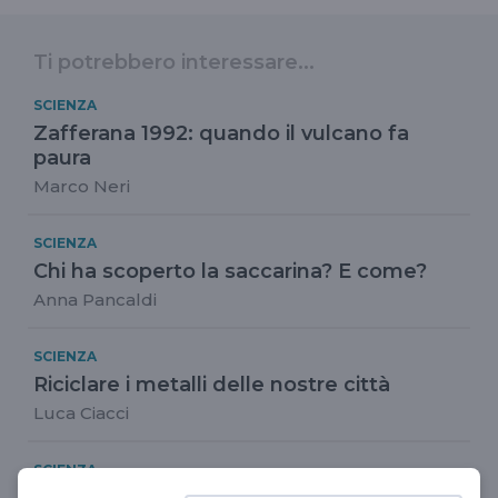
Ti potrebbero interessare...
SCIENZA
Zafferana 1992: quando il vulcano fa
paura
Marco Neri
SCIENZA
Chi ha scoperto la saccarina? E come?
Anna Pancaldi
SCIENZA
Riciclare i metalli delle nostre città
Luca Ciacci
SCIENZA
Safeschool 4.0