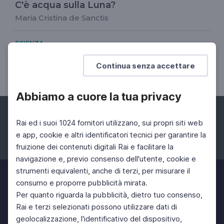
C'è acqua sulla Luna?
Maria Cristina de Sanctis
SCIENZA
Come è nata la Luna?
Continua senza accettare
Maria Cristina de Sanctis
Abbiamo a cuore la tua privacy
Rai ed i suoi 1024 fornitori utilizzano, sui propri siti web
e app, cookie e altri identificatori tecnici per garantire la
fruizione dei contenuti digitali Rai e facilitare la
Facebook
Instagram
Twitter
navigazione e, previo consenso dell'utente, cookie e
strumenti equivalenti, anche di terzi, per misurare il
consumo e proporre pubblicità mirata.
Per quanto riguarda la pubblicità, dietro tuo consenso,
Rai e terzi selezionati possono utilizzare dati di
geolocalizzazione, l'identificativo del dispositivo,