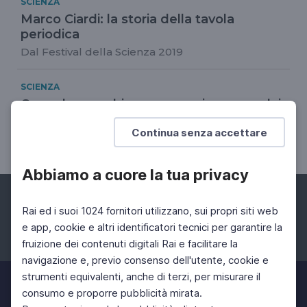
SCIENZA
Marco Ciardi: la storia della tavola
periodica
Dal Festival della Scienza 2019
SCIENZA
Come le macchine possono imparare dai
bambini
Continua senza accettare
Minoru Asada
Abbiamo a cuore la tua privacy
Rai ed i suoi 1024 fornitori utilizzano, sui propri siti web
e app, cookie e altri identificatori tecnici per garantire la
fruizione dei contenuti digitali Rai e facilitare la
Facebook
Instagram
Twitter
navigazione e, previo consenso dell'utente, cookie e
strumenti equivalenti, anche di terzi, per misurare il
consumo e proporre pubblicità mirata.