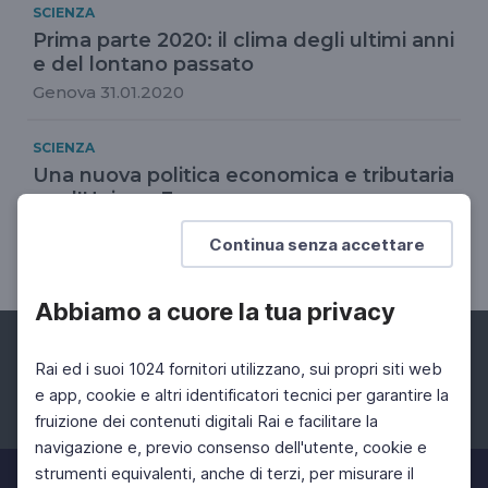
SCIENZA
Prima parte 2020: il clima degli ultimi anni
e del lontano passato
Genova 31.01.2020
SCIENZA
Una nuova politica economica e tributaria
per l'Unione Europea
Convegno a cura dell'Accademia Nazionale dei
Continua senza accettare
Lincei
Abbiamo a cuore la tua privacy
Rai ed i suoi 1024 fornitori utilizzano, sui propri siti web
e app, cookie e altri identificatori tecnici per garantire la
fruizione dei contenuti digitali Rai e facilitare la
Facebook
Instagram
Twitter
navigazione e, previo consenso dell'utente, cookie e
strumenti equivalenti, anche di terzi, per misurare il