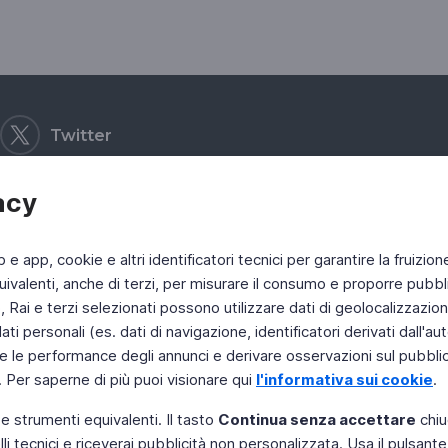
Twitter
acy
b e app, cookie e altri identificatori tecnici per garantire la fruizion
ivalenti, anche di terzi, per misurare il consumo e proporre pubbli
Rai e terzi selezionati possono utilizzare dati di geolocalizzazione,
 personali (es. dati di navigazione, identificatori derivati dall'auten
e le performance degli annunci e derivare osservazioni sul pubblico
. Per saperne di più puoi visionare qui
l'informativa sui cookie
.
 e strumenti equivalenti. Il tasto
Continua senza accettare
chiu
li tecnici e riceverai pubblicità non personalizzata. Usa il pulsant